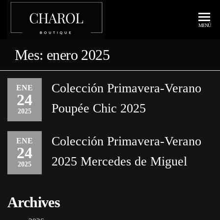
CHAROL
BOUTIQUE
MENÚ
DE ROPA EN
BOUTIQUE
CALATAYUD
Mes:
enero 2025
Colección Primavera-Verano
ENE
24
Poupée Chic 2025
2025
Colección Primavera-Verano
ENE
24
2025 Mercedes de Miguel
2025
Archives